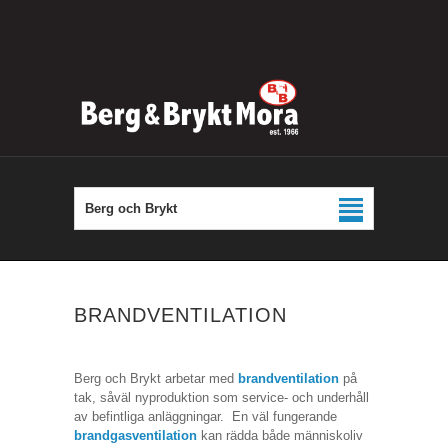
Berg och Brykt
BRANDVENTILATION
Berg och Brykt arbetar med
brandventilation
på
tak, såväl nyproduktion som service- och underhåll
av befintliga anläggningar. En väl fungerande
brandgasventilation
kan rädda både människoliv