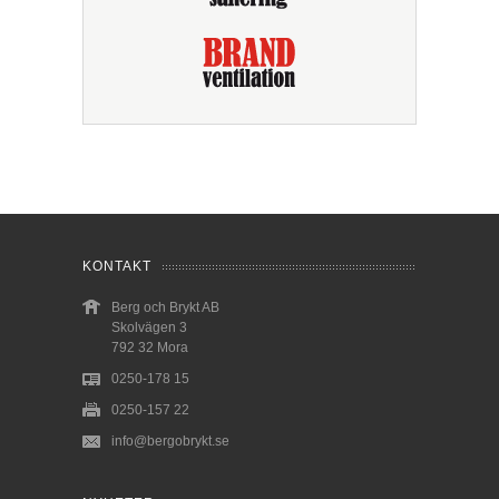
KONTAKT
Berg och Brykt AB
Skolvägen 3
792 32 Mora
0250-178 15
0250-157 22
info@bergobrykt.se