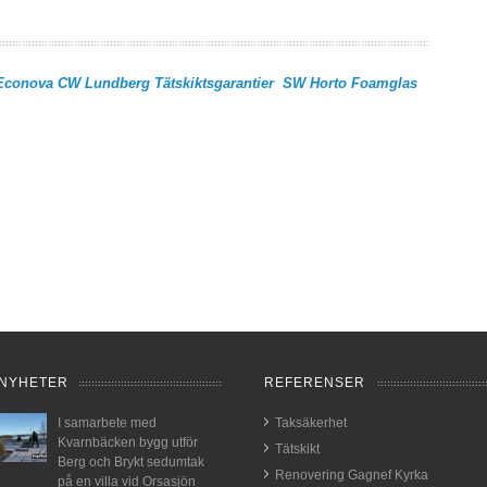
Econova
CW Lundberg
Tätskiktsgarantier
SW Horto
Foamglas
NYHETER
REFERENSER
I samarbete med
Taksäkerhet
Kvarnbäcken bygg utför
Tätskikt
Berg och Brykt sedumtak
Renovering Gagnef Kyrka
på en villa vid Orsasjön