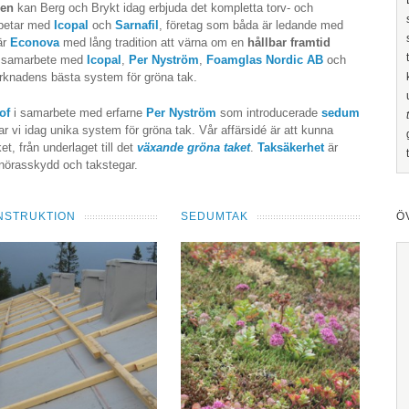
hen
kan Berg och Brykt idag erbjuda det kompletta torv- och
rbetar med
Icopal
och
Sarnafil
, företag som båda är ledande med
är
Econova
med lång tradition att värna om en
hållbar framtid
a samarbete med
Icopal
,
Per Nyström
,
Foamglas Nordic AB
och
rknadens bästa system för gröna tak.
of
i samarbete med erfarne
Per Nyström
som introducerade
sedum
r vi idag unika system för gröna tak. Vår affärsidé är att kunna
ket, från underlaget till det
växande gröna taket
.
Taksäkerhet
är
 snörasskydd och takstegar.
NSTRUKTION
SEDUMTAK
Ö