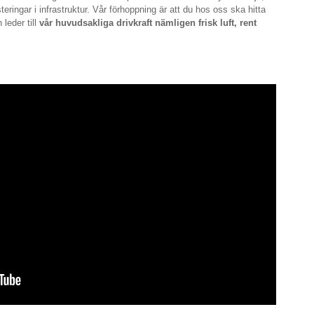
eringar i infrastruktur. Vår förhoppning är att du hos oss ska hitta
leder till
vår huvudsakliga drivkraft nämligen frisk luft, rent