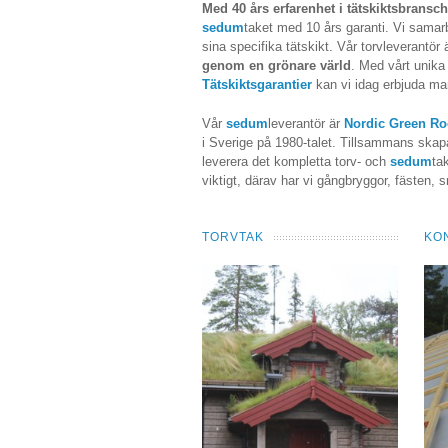
Med 40 års erfarenhet i tätskiktsbransc
sedum
taket med 10 års garanti. Vi sama
sina specifika tätskikt. Vår torvleverantör 
genom en grönare värld
. Med vårt unik
Tätskiktsgarantier
kan vi idag erbjuda ma
Vår
sedum
leverantör är
Nordic Green Ro
i Sverige på 1980-talet. Tillsammans skapa
leverera det kompletta torv- och
sedum
ta
viktigt, därav har vi gångbryggor, fästen,
TORVTAK
KO