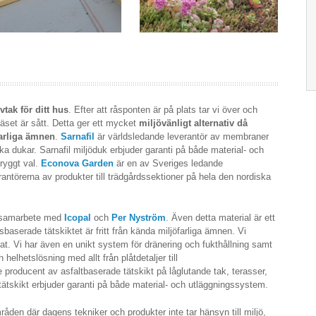
vtak för ditt hus
. Efter att råsponten är på plats tar vi över och
 gräset är sått. Detta ger ett mycket
miljövänligt alternativ då
farliga ämnen
.
Sarnafil
är världsledande leverantör av membraner
a dukar. Sarnafil miljöduk erbjuder garanti på både material- och
tryggt val.
Econova Garden
är en av Sveriges ledande
antörerna av produkter till trädgårdssektioner på hela den nordiska
i samarbete med
Icopal
och
Per Nyström
. Även detta material är ett
sbaserade tätskiktet är fritt från kända miljöfarliga ämnen. Vi
at. Vi har även en unikt system för dränering och fukthållning samt
elhetslösning med allt från plåtdetaljer till
 producent av asfaltbaserade tätskikt på låglutande tak, terasser,
ätskikt erbjuder garanti på både material- och utläggningssystem.
råden där dagens tekniker och produkter inte tar hänsyn till miljö,