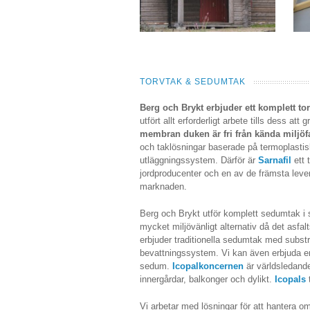
TORVTAK & SEDUMTAK
Berg och Brykt erbjuder ett komplett tor
utfört allt erforderligt arbete tills dess att
membran duken är fri från kända miljö
och taklösningar baserade på termoplastisk
utläggningssystem. Därför är
Sarnafil
ett 
jordproducenter och en av de främsta lever
marknaden.
Berg och Brykt utför komplett sedumtak 
mycket miljövänligt alternativ då det asfalt
erbjuder traditionella sedumtak med substr
bevattningssystem. Vi kan även erbjuda en h
sedum.
Icopalkoncernen
är världsledande
innergårdar, balkonger och dylikt.
Icopals
t
Vi arbetar med lösningar för att hantera om