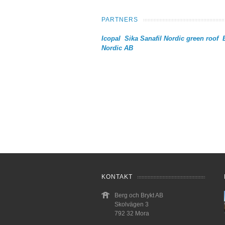
PARTNERS
Icopal
Sika Sanafil
Nordic green roof
Nordic AB
KONTAKT
Berg och Brykt AB
Skolvägen 3
792 32 Mora