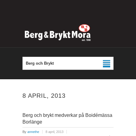
Berg och Brykt
8 APRIL, 2013
Berg och brykt medverkar på Boidémässa
Borlänge
By
annethe
8 april, 2013