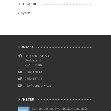
KATEGORIER
Nyheter
KONTAKT
Berg och Brykt AB
Skolvägen 3
792 32 Mora
0250-178 15
0250-157 22
info@bergobrykt.se
NYHETER
I samarbete med Kvarnbäcken bygg utför