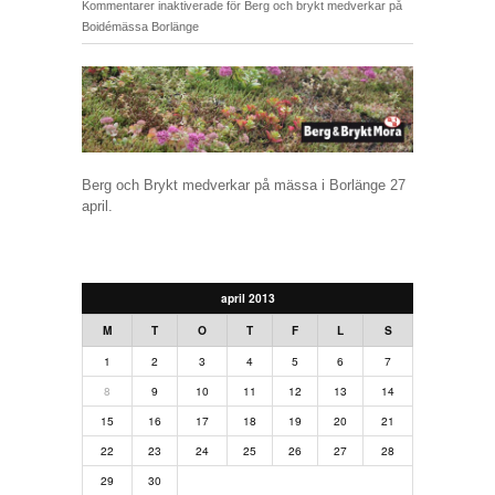
Kommentarer inaktiverade
för Berg och brykt medverkar på
Boidémässa Borlänge
Berg och Brykt medverkar på mässa i Borlänge 27
april.
april 2013
M
T
O
T
F
L
S
1
2
3
4
5
6
7
8
9
10
11
12
13
14
15
16
17
18
19
20
21
22
23
24
25
26
27
28
29
30