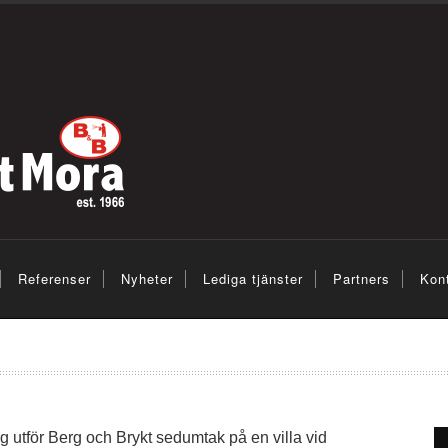
Referenser
Nyheter
Lediga tjänster
Partners
Kon
utför Berg och Brykt sedumtak på en villa vid