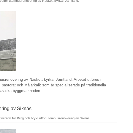
 utför utomhusrenovering av Näskott kyrka i Jämtland.
husrenovering av Näskott kyrka, Jämtland. Arbetet utföres i
storat och Målarkalk som är specialiserade på traditionella
andinaviska byggmarknaden.
ering av Siknäs
tiverade
för Berg och brykt utför utomhusrenovering av Siknäs