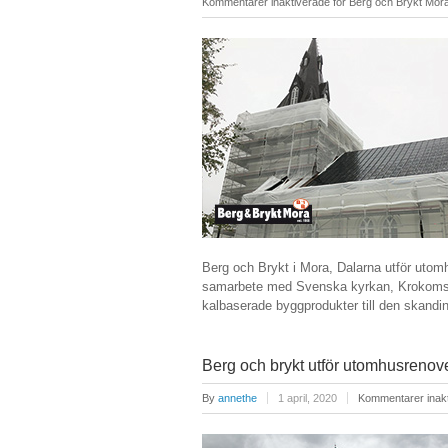
Kommentarer inaktiverade
för Berg och Brykt Mora
Berg och Brykt i Mora, Dalarna utför utom
samarbete med Svenska kyrkan, Krokoms pa
kalbaserade byggprodukter till den sk
Berg och brykt utför utomhusrenov
By
annethe
1 april, 2020
Kommentarer inak