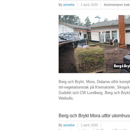
By
annethe
1 april, 2020
Kommentarer inak
Berg och Brykt, Mora, Dalarna utför kompl
ört-vegetationstak på Krematoriet, Skogsk
Sudolitt och CW Lundberg. Berg och Brykt l
Weibulls.
Berg och Brykt Mora utför utomhus
By
annethe
1 april, 2020