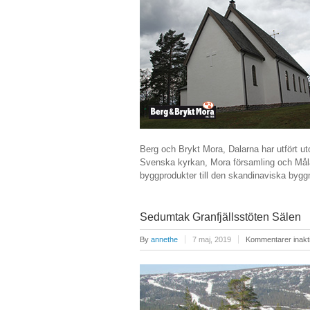
Berg och Brykt Mora, Dalarna har utfört u
Svenska kyrkan, Mora församling och Målar
byggprodukter till den skandinaviska
Sedumtak Granfjällsstöten Sälen
By
annethe
7 maj, 2019
Kommentarer inakt