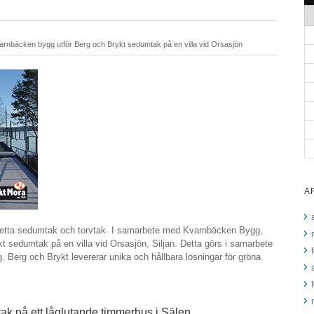
rnbäcken bygg utför Berg och Brykt sedumtak på en villa vid Orsasjön
A
letta sedumtak och torvtak. I samarbete med Kvarnbäcken Bygg,
 sedumtak på en villa vid Orsasjön, Siljan. Detta görs i samarbete
Berg och Brykt levererar unika och hållbara lösningar för gröna
tak på ett låglutande timmerhus i Sälen