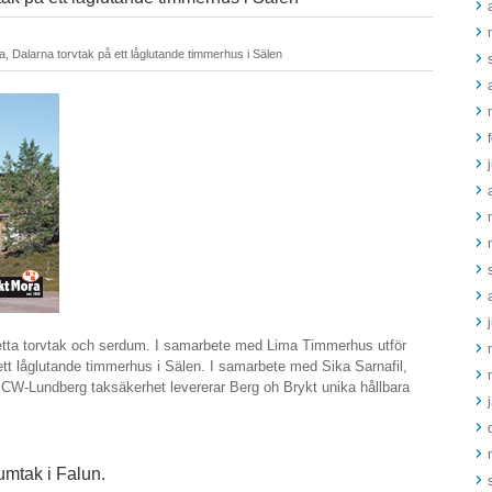
, Dalarna torvtak på ett låglutande timmerhus i Sälen
etta torvtak och serdum. I samarbete med Lima Timmerhus utför
ett låglutande timmerhus i Sälen. I samarbete med Sika Sarnafil,
W-Lundberg taksäkerhet levererar Berg oh Brykt unika hållbara
ls.
umtak i Falun.