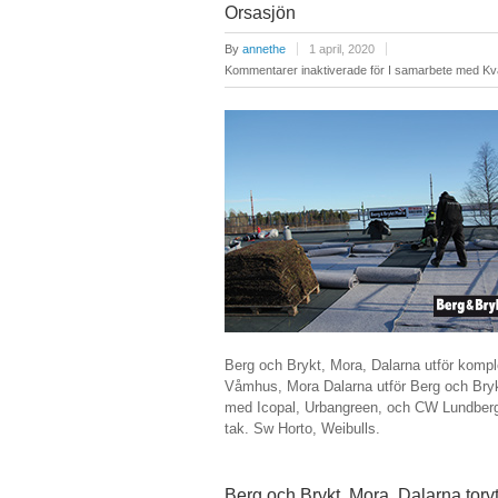
Orsasjön
By
annethe
1 april, 2020
Kommentarer inaktiverade
för I samarbete med Kva
Berg och Brykt, Mora, Dalarna utför komp
Våmhus, Mora Dalarna utför Berg och Brykt
med Icopal, Urbangreen, och CW Lundberg. 
tak. Sw Horto, Weibulls.
Berg och Brykt, Mora, Dalarna torv