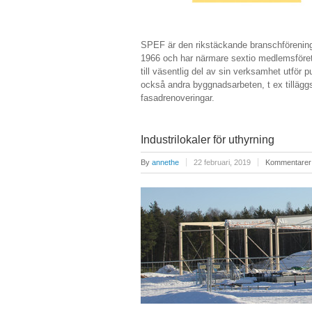
SPEF är den rikstäckande branschförening
1966 och har närmare sextio medlemsföret
till väsentlig del av sin verksamhet utför
också andra byggnadsarbeten, t ex tillägg
fasadrenoveringar.
Industrilokaler för uthyrning
By
annethe
22 februari, 2019
Kommentarer 