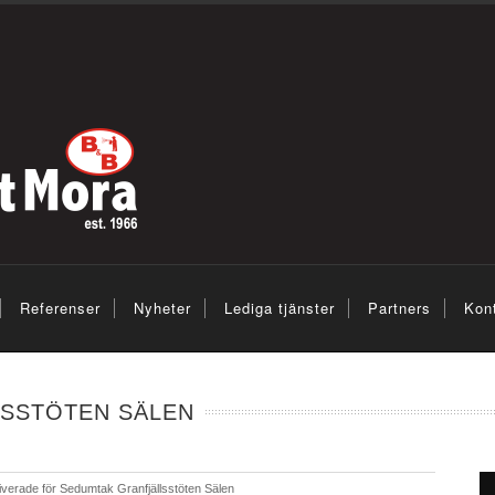
Referenser
Nyheter
Lediga tjänster
Partners
Kon
SSTÖTEN SÄLEN
iverade
för Sedumtak Granfjällsstöten Sälen