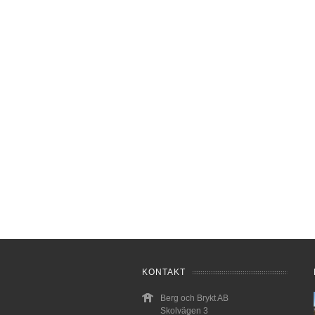
KONTAKT
Berg och Brykt AB
Skolvägen 3