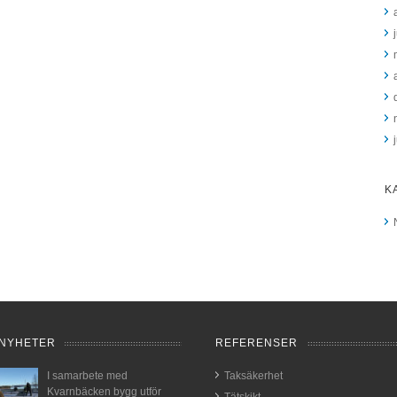
K
NYHETER
REFERENSER
I samarbete med
Taksäkerhet
Kvarnbäcken bygg utför