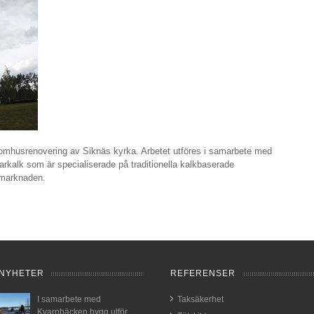
tomhusrenovering av Siknäs kyrka. Arbetet utföres i samarbete med
kalk som är specialiserade på traditionella kalkbaserade
 byggmarknaden.
NYHETER
REFERENSER
I samarbete med
Taksäkerhet
Kvarnbäcken bygg utför