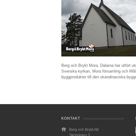
Berg och Brykt Mora, Dalarna har utfört u
Svenska kyrkan, Mora församling och Målar
byggprodukter till den skandinaviska
KONTAKT
Berg och Brykt AB
Skolvägen 3