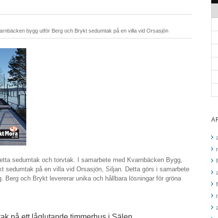
rnbäcken bygg utför Berg och Brykt sedumtak på en villa vid Orsasjön
A
letta sedumtak och torvtak. I samarbete med Kvarnbäcken Bygg,
 sedumtak på en villa vid Orsasjön, Siljan. Detta görs i samarbete
Berg och Brykt levererar unika och hållbara lösningar för gröna
tak på ett låglutande timmerhus i Sälen