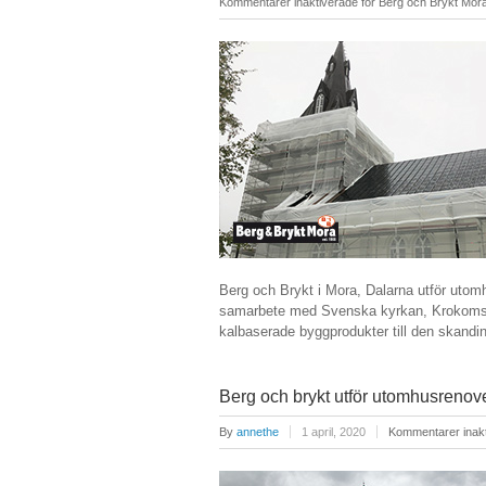
Kommentarer inaktiverade
för Berg och Brykt Mora
Berg och Brykt i Mora, Dalarna utför utom
samarbete med Svenska kyrkan, Krokoms pa
kalbaserade byggprodukter till den sk
Berg och brykt utför utomhusrenov
By
annethe
1 april, 2020
Kommentarer inak