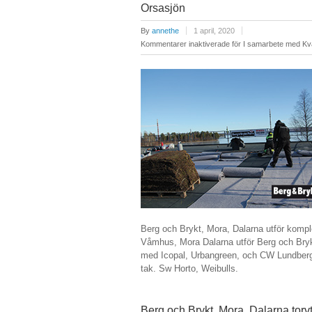
Orsasjön
By
annethe
1 april, 2020
Kommentarer inaktiverade
för I samarbete med Kva
Berg och Brykt, Mora, Dalarna utför komp
Våmhus, Mora Dalarna utför Berg och Brykt
med Icopal, Urbangreen, och CW Lundberg. 
tak. Sw Horto, Weibulls.
Berg och Brykt, Mora, Dalarna torv