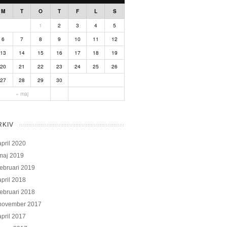
M
T
O
T
F
L
S
1
2
3
4
5
6
7
8
9
10
11
12
13
14
15
16
17
18
19
20
21
22
23
24
25
26
27
28
29
30
« maj
RKIV
april 2020
maj 2019
februari 2019
april 2018
februari 2018
november 2017
april 2017