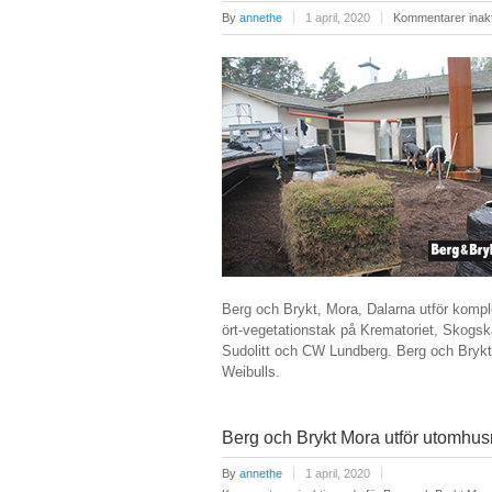
By
annethe
1 april, 2020
Kommentarer inak
Berg och Brykt, Mora, Dalarna utför kompl
ört-vegetationstak på Krematoriet, Skogsk
Sudolitt och CW Lundberg. Berg och Brykt l
Weibulls.
Berg och Brykt Mora utför utomhus
By
annethe
1 april, 2020