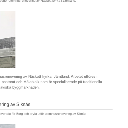
 utför utomhusrenovering av Näskott kyrka i Jämtland.
husrenovering av Näskott kyrka, Jämtland. Arbetet utföres i
storat och Målarkalk som är specialiserade på traditionella
andinaviska byggmarknaden.
ering av Siknäs
tiverade
för Berg och brykt utför utomhusrenovering av Siknäs