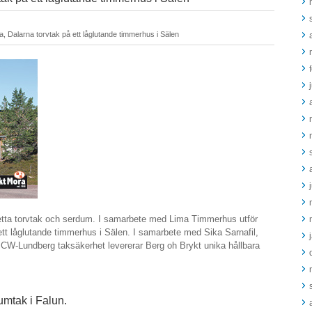
, Dalarna torvtak på ett låglutande timmerhus i Sälen
etta torvtak och serdum. I samarbete med Lima Timmerhus utför
ett låglutande timmerhus i Sälen. I samarbete med Sika Sarnafil,
W-Lundberg taksäkerhet levererar Berg oh Brykt unika hållbara
ls.
umtak i Falun.