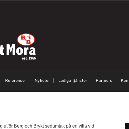
Referenser
Nyheter
Lediga tjänster
Partners
Kon
utför Berg och Brykt sedumtak på en villa vid