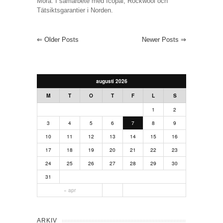
Mora. I samarbete med Icopal, Rockwool och
Tätsiktsgarantier i Norden.
⇐
Older Posts
Newer Posts
⇒
augusti 2026
M
T
O
T
F
L
S
1
2
3
4
5
6
7
8
9
10
11
12
13
14
15
16
17
18
19
20
21
22
23
24
25
26
27
28
29
30
31
« apr
ARKIV