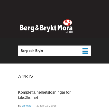
Berg och Brykt
ARKIV
Kompletta helhetslösningar för
taksäkerhet
By
annethe
27 februari, 2018