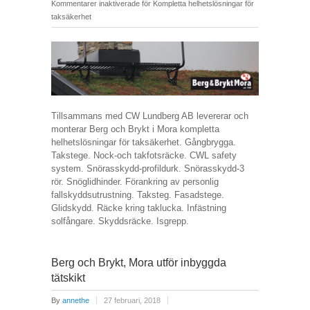
Kommentarer inaktiverade
för Kompletta helhetslösningar för
taksäkerhet
Tillsammans med CW Lundberg AB levererar och
monterar Berg och Brykt i Mora kompletta
helhetslösningar för taksäkerhet. Gångbrygga.
Takstege. Nock-och takfotsräcke. CWL safety
system. Snörasskydd-profildurk. Snörasskydd-3
rör. Snöglidhinder. Förankring av personlig
fallskyddsutrustning. Taksteg. Fasadstege.
Glidskydd. Räcke kring taklucka. Infästning
solfångare. Skyddsräcke. Isgrepp.
Berg och Brykt, Mora utför inbyggda
tätskikt
By
annethe
27 februari, 2018