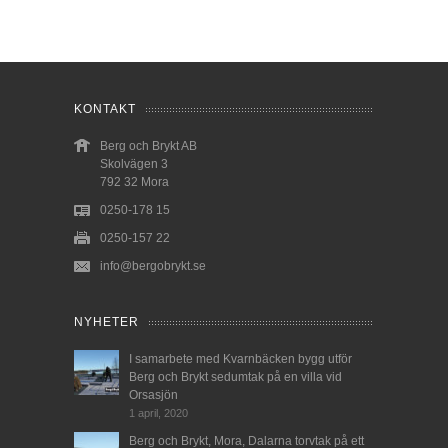
KONTAKT
Berg och Brykt AB
Skolvägen 3
792 32 Mora
0250-178 15
0250-157 22
info@bergobrykt.se
NYHETER
I samarbete med Kvarnbäcken bygg utför
Berg och Brykt sedumtak på en villa vid
Orsasjön
1 april, 2020
Berg och Brykt, Mora, Dalarna torvtak på ett