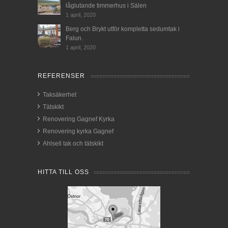
låglutande timmerhus i Sälen
1 april, 2020
Berg och Brykt utför kompletta sedumtak i
Falun.
1 april, 2020
REFERENSER
Taksäkerhet
Tätskikt
Renovering Gagnef Kyrka
Renovering kyrka Gagnef
Ahlsell tak och tätskikt
HITTA TILL OSS