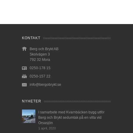
KONTAKT
Berg och Brykt AB
Skolvägen 3
792 32 Mora
0250-178 15
0250-157 22
info@bergobrykt.se
NYHETER
I samarbete med Kvarnbäcken bygg utför
Berg och Brykt sedumtak på en villa vid
Orsasjön
1 april, 2020