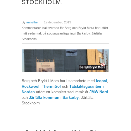
STOCKHOLM.
By
annethe
19 december, 2013
Kommentarer inaktiverade
för Berg och Brykt Mora har utfört
nytt sedumtak på sopsugsanläggning i Barkarby, Järfälla
Stockholm.
Berg och Brykt i Mora har i samarbete med
Icopal
,
Rockwool
,
ThermiSol
och
Tätskiktsgarantier i
Norden
utfört ett komplett sedumtak åt
JMW Nord
och
Järfälla kommun
i
Barkarby
, Järfälla
Stockholm