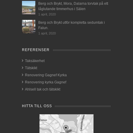
Berg och Brykt, Mora, Dalarna torvtak på ett
låglutande timmerhus i Sälen
1 april, 2020
Berg och Brykt utför kompletta sedumtak i
Falun.
1 april, 2020
REFERENSER
Taksäkerhet
Tätskikt
Renovering Gagnef Kyrka
Renovering kyrka Gagnef
Ahlsell tak och tätskikt
HITTA TILL OSS