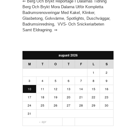
⇐
Berg Och Brykt Reportage I Dalarnas Tidning
Berg Och Brykt Mora Dalarna Utför Kompletta
Badrumsrenoveringar Med Kakel, Klinker,
Glasbetong, Golvvärme, Spotlights, Duschväggar,
Badrumsinredning, VVS- Och Snickeriarbeten
Samt Eldragning.
⇒
augusti 2026
M
T
O
T
F
L
S
1
2
3
4
5
6
7
8
9
10
11
12
13
14
15
16
17
18
19
20
21
22
23
24
25
26
27
28
29
30
31
« apr